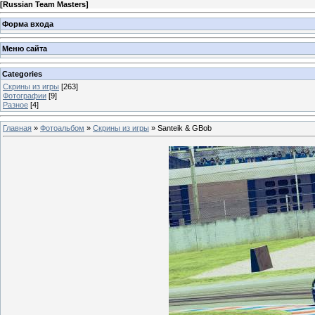
[
Russian Team Masters
]
Форма входа
Меню сайта
Categories
Скрины из игры
[263]
Фотографии
[9]
Разное
[4]
Главная
»
Фотоальбом
»
Скрины из игры
» Santeik & GBob