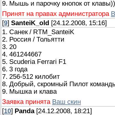
9. Мышь и парочку кнопок от клавы))
Принят на правах администратора
В
[
9
]
SanteiK_old
[24.12.2008, 15:16]
1. Санек / RTM_SanteiK
2. Россия / Тольятти
3. 20
4. 461244667
5. Scuderia Ferrari F1
6. 3 года
7. 256-512 килобит
8. Добрый, скромный Пилот команды
9. Мышка и клава
Заявка принята
Ваш скин
[
10
]
Panda
[24.12.2008, 18:21]