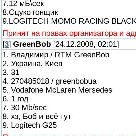
7.12 мБ\сек
8.Сцуко гонщик
9.LOGITECH MOMO RACING BLAC
Принят на правах организатора и а
[
3
]
GreenBob
[24.12.2008, 02:01]
1. Владимир / RTM GreenBob
2. Украина, Киев
3. 31
4. 270485018 / greenbobua
5. Vodafone McLaren Mersedes
6. 1 год
7. 30 Mb/sec
8. хз, Боб и всё тут
9. Logitech G25