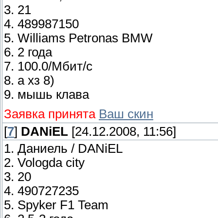
3. 21
4. 489987150
5. Williams Petronas BMW
6. 2 года
7. 100.0/Мбит/с
8. а хз 8)
9. мышь клава
Заявка принята
Ваш скин
[
7
]
DANiEL
[24.12.2008, 11:56]
1. Даниель / DANiEL
2. Vologda city
3. 20
4. 490727235
5. Spyker F1 Team