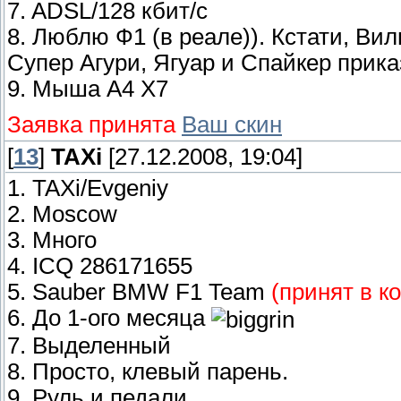
7. ADSL/128 кбит/с
8. Люблю Ф1 (в реале)). Кстати, Ви
Супер Агури, Ягуар и Спайкер прика
9. Мыша A4 X7
Заявка принята
Ваш скин
[
13
]
TAXi
[27.12.2008, 19:04]
1. TAXi/Evgeniy
2. Moscow
3. Много
4. ICQ 286171655
5. Sauber BMW F1 Team
(принят в к
6. До 1-ого месяца
7. Выделенный
8. Просто, клевый парень.
9. Руль и педали.