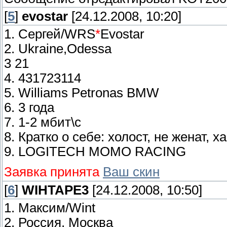
[
5
]
evostar
[24.12.2008, 10:20]
1. Сергей/WRS
*
Evostar
2. Ukraine,Odessa
3 21
4. 431723114
5. Williams Petronas BMW
6. 3 года
7. 1-2 мбит\с
8. Кратко о себе: холост, не женат, х
9. LOGITECH MOMO RACING
Заявка принята
Ваш скин
[
6
]
WIHTAPE3
[24.12.2008, 10:50]
1. Максим/Wint
2. Россия, Москва