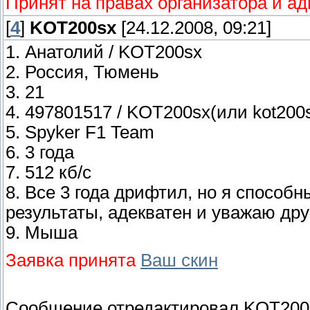
Принят на правах организатора и а
[
4
]
KOT200sx
[24.12.2008, 09:21]
1. Анатолий / KOT200sx
2. Россия, Тюмень
3. 21
4. 497801517 / KOT200sx(или kot200
5. Spyker F1 Team
6. 3 года
7. 512 кб/с
8. Все 3 года дрифтил, но я способ
результаты, адекватен и уважаю дру
9. Мыша
Заявка принята
Ваш скин
Сообщение отредактировал
KOT200