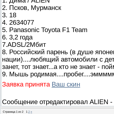
1. Дима / ALIEN
2. Псков, Мурманск
3. 18
4. 2634077
5. Panasonic Toyota F1 Team
6. 3,2 года
7.ADSL/2Мбит
8. Российский парень (в душе японе
нации)....любящий автомобили с детс
занет, тот знает...а кто не знает - по
9. Мышь родимая....пробег....эмммм
Заявка принята
Ваш скин
Сообщение отредактировал
ALIEN
Страница
1
из
2
1
2
»