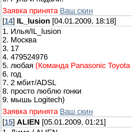
Заявка принята
Ваш скин
[
14
]
IL_lusion
[04.01.2009, 18:18]
1. Илья/IL_lusion
2. Москва
3. 17
4. 479524976
5. любая
(Команда Panasonic Toyota
6. год
7. 2 мбит/ADSL
8. просто люблю гонки
9. мышь Logitech)
Заявка принята
Ваш скин
[
15
]
ALIEN
[05.01.2009, 01:21]