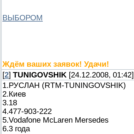
4. ICQ / Scype
5. Команда за которую вы хотели бы
ВЫБОРОМ
)
6. Ваш стаж сим-рейсинга (не обязат
7. Тип/скорость вашего интернет со
8. Кратко о себе.
9. Контроллер.
Ждём ваших заявок! Удачи!
[
2
]
TUNIGOVSHIK
[24.12.2008, 01:42]
1.РУСЛАН (RTM-TUNINGOVSHIK)
2.Киев
3.18
4.477-903-222
5.Vodafone McLaren Mersedes
6.3 года