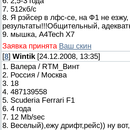
6. 2,5-3 года
7. 512кб/c
8. Я рэйсер в лфс-се, на Ф1 не езжу
результаты!!!Общительный, адеква
9. мышка, A4Tech X7
Заявка принята
Ваш скин
[
8
]
Wintik
[24.12.2008, 13:35]
1. Валера / RTM_Винт
2. Россия / Москва
3. 18
4. 487139558
5. Scuderia Ferrari F1
6. 4 года
7. 12 Mb/sec
8. Веселый),ежу дрифт,рейс)) ну вот,