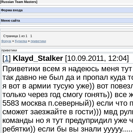
[
Russian Team Masters
]
Форма входа
Меню сайта
Страница
1
из
1
1
Форум
»
Курилка
»
приветики
приветики
[
1
]
Klayd_Stalker
[10.09.2011, 12:04]
Приветики всем я надеюсь меня тут
так давно не был да и пропал куда то
я вот в армии тусую уже)) вот повез
только через год смогу гонять)) все 
5583 москва п.северный)) если что 
сможет заезжайте в гости))) мвд ру
команды но я тут предупридил уже чт
ребятки)) если бы вы знали ууууу....