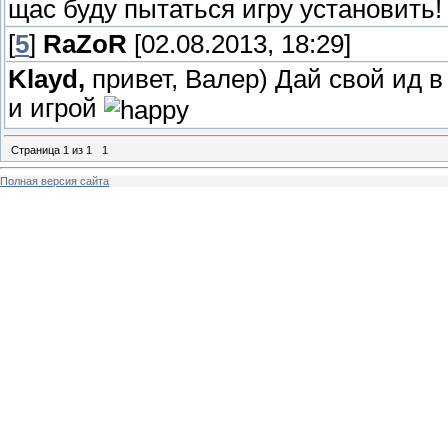
щас буду пытаться игру установить!
[
5
]
RaZoR
[02.08.2013, 18:29]
Klayd,
привет, Валер) Дай свой ид в
и игрой
Страница
1
из
1
1
Полная версия сайта